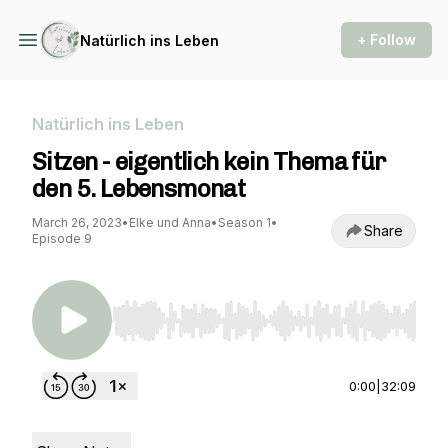
+ Follow
Natürlich ins Leben
Natürlich ins Leben
Sitzen - eigentlich kein Thema für
den 5. Lebensmonat
March 26, 2023
•
Elke und Anna
•
Season 1
•
Share
Episode 9
Use Left/Right to seek, Home/End to jump to st
0:00
|
32:09