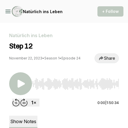
+ Follow
Natürlich ins Leben
Natürlich ins Leben
Step 12
Share
November 22, 2023
•
Season 1
•
Episode 24
Use Left/Right to seek, Home/End to jump to st
0:00
|
1:50:34
Show Notes